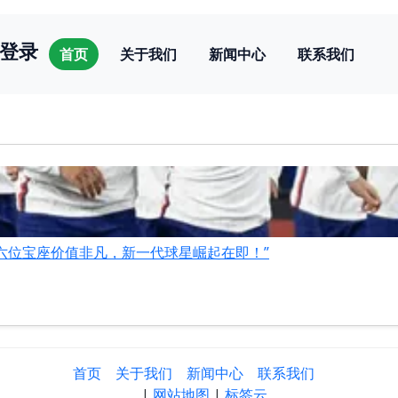
登录
首页
关于我们
新闻中心
联系我们
六位宝座价值非凡，新一代球星崛起在即！”
首页
关于我们
新闻中心
联系我们
|
网站地图
|
标签云