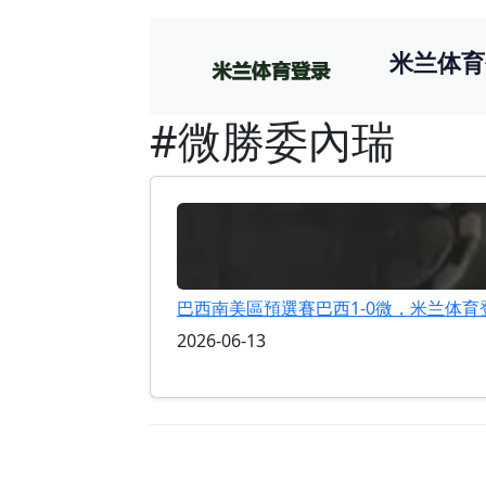
米兰体育
#微勝委內瑞
巴西南美區預選賽巴西1-0微，米兰体
2026-06-13