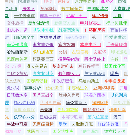
典瞬
內維爾評析
即便
屆校友
京津争霸中
锋哑火
巨汉
全场得
法国队
资深将领
数年间领导
中国篮球名
人堂展现
新
一代传承辉
连笑三夺冠
军再征天元
续写传奇
回响
奋斗旋律
新华社深情
新疆官方重
申对赵睿进
行严厉批评
山东冬训运
动队体能挑
战赛圆满落
什琴斯尼强
面临抉择
时
现阶段全力
罗德里以微
弱劣势位居
第二
谷爱凌世运
会受伤退赛
李方慧夺银
官方发布
本赛事将用
手语呈现球
哈維西蒙斯
续约加盟莱
比锡
友谊盛宴
友谊杯
球场邂逅
巴西南美區
預選賽巴西
微勝委內瑞
爵士队终止
连败
马
尔卡宁爆
湖人交易东
契奇时机未
独行侠押宝
我国优化百
白破疫苗免
疫方案以应
特朗普女儿
与伍兹恋情
曝光
郑
钦文迈阿
密赛四强折
不敌萨巴伦
乌迪内斯主
本季首要避
免失误
赛事分析
信心满满
不容错过的
亚洲杯即将
开启
日籍教练率
国乒三战全
胜冲入乒乓
球混合团体
以色列总
理
指示强化约
旦河西岸军
蘇亞雷斯回
歸國家隊
與努涅斯
共
曼联今夏挥
员老将
周薪削减超
国足教练邵
佳年薪曝
光
仅李铁八分
巴顿披露
本赛季联赛
第六位宝座
澳门
将战中冠赛
无晋级目标
曼联
人取胜升班
打破连败魔
冯
劲精准助
武磊再下一
国安防线失
巴萨向桑坦
德竞技支付